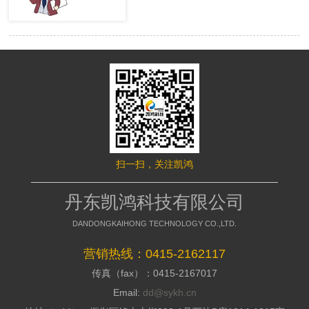
很多的用户，网站才有赢利的可 能。
络推行的成效，网站要是没有推行力，
移动端网站没有流量，就等同于枯竭的
就不能好的招引访客，这是模板型网站
水库。然而很多时候网站的流量会出现
缺点，没有策划，不能访客与公司之间
波动，甚至出现流量异常。面对流量异
加强信赖感，甭说询盘了，每一个询盘
常站长们应该如何排查，站长平台资
背后都是一个高额的订单，假如不能做
深专家们向大家介绍了移动端流量异常
到询盘转化，那意味着网络推行是失败
的解决方案。 什么是移动端流量
的，所以要明白的了解搭站公司的策划
异常? 移动端流量异常可以通过平
才干; 2、看搭站公司的美工规划才
台两个渠道数据判断： 1、 站长平
干 美工的才干决议推行型网站留
台流量与关键词的工具 2、 移动适
给用户的形象，如今的消费者不缺少内
配中的移动适配状态曲线图 这两
容，缺少的是视觉，如今市面上的网站
个地方如果出现流量突然间下降50%以
都是千人一面的，当访客户，发现一个
扫一扫，关注凯鸿
上，且持续性降低，四五天后流量没有
不一样的网站的时分，就会加深其对你
明显涨幅的。 移动端的排查流程
公司的形象，情不自禁的即是深化浏
如果出现上述现象，建议大家按照
丹东凯鸿科技有限公司
览，招引用户，提高方针客户对公司的
下面流程图进行排查 索引量下降
好感; 3、看搭站公司的搭站才干
常见原因及解决方案
DANDONGKAIHONG TECHNOLOGY CO.,LTD.
丹东网站制作作为推行型网站建造
http://zhanzhang.baidu.com/college/arti
公司，都会有具有自个技术和建站体
id=331 站点流量异常追查文档
营销热线：0415-2162117
系，如今市面上很多的建站公司都是仿
传真（fax）：0415-2167017
制别人的，可以把外观做到相似，可是
http://zhanzhang.baidu.com/college/do
后台系能却相差万里，很多的仿站的建
id=221 纯移动站、代码适配，自
Email:
dd@sykh.cn
站公司，用的都是dedecms模板程序，
适应与跳转适配有些不同，所以根据站