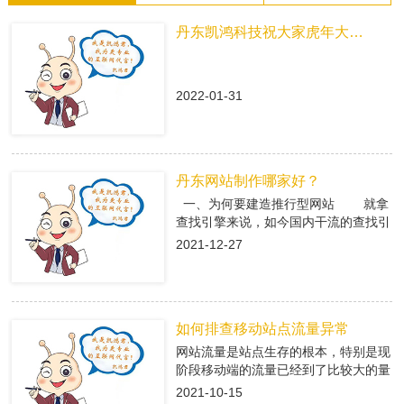
丹东凯鸿科技祝大家虎年大吉！
2022-01-31
丹东网站制作哪家好？
一、为何要建造推行型网站 就拿
查找引擎来说，如今国内干流的查找引
擎baidu、360、搜狗有着大量的用户
2021-12-27
集体，在这众多用户集体中，就有很多
咱们的潜在客户，做网络推行即是在查
找引擎中做推行，把公司的信息传递给
潜在客户，当用户查找有关关键字，引
如何排查移动站点流量异常
导进入推行型网站中，使用推行型网站
有的优势，转化成客户; 二、丹东
网站流量是站点生存的根本，特别是现
网站制作是怎么挑选专业的搭站公司
阶段移动端的流量已经到了比较大的量
1、看搭站公司的策划才干 推
级。移动端网站有流量了，每天就会有
2021-10-15
行型网站策划做的好不好，决议后期网