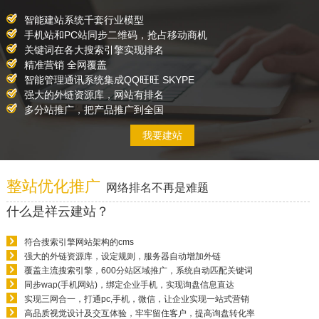
智能建站系统千套行业模型
手机站和PC站同步二维码，抢占移动商机
关键词在各大搜索引擎实现排名
精准营销 全网覆盖
智能管理通讯系统集成QQ旺旺 SKYPE
强大的外链资源库，网站有排名
多分站推广，把产品推广到全国
我要建站
整站优化推广
网络排名不再是难题
什么是祥云建站？
符合搜索引擎网站架构的cms
强大的外链资源库，设定规则，服务器自动增加外链
覆盖主流搜索引擎，600分站区域推广，系统自动匹配关键词
同步wap(手机网站)，绑定企业手机，实现询盘信息直达
实现三网合一，打通pc,手机，微信，让企业实现一站式营销
高品质视觉设计及交互体验，牢牢留住客户，提高询盘转化率