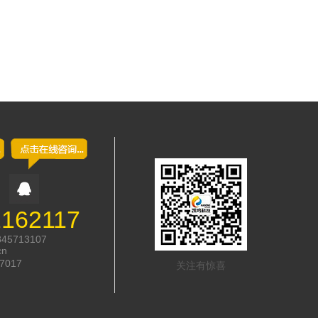
2162117
845713107
cn
7017
关注有惊喜