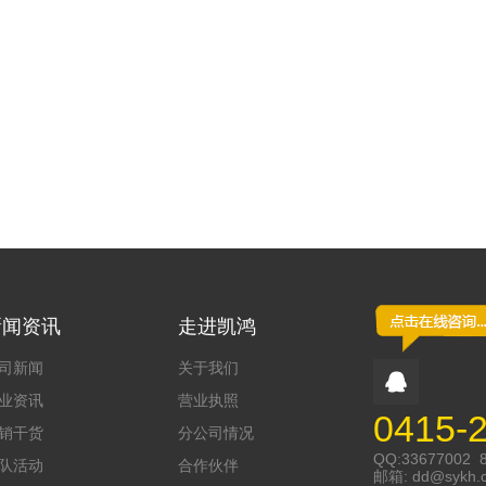
新闻资讯
走进凯鸿
司新闻
关于我们
业资讯
营业执照
0415-
销干货
分公司情况
QQ:33677002 
队活动
合作伙伴
邮箱:
dd@sykh.