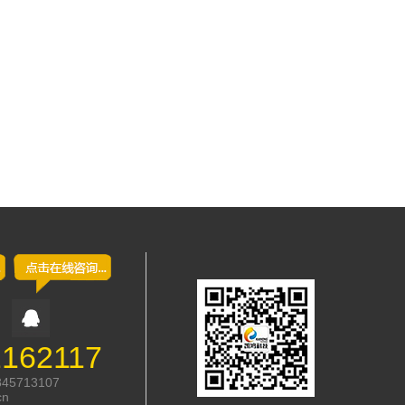
2162117
845713107
cn