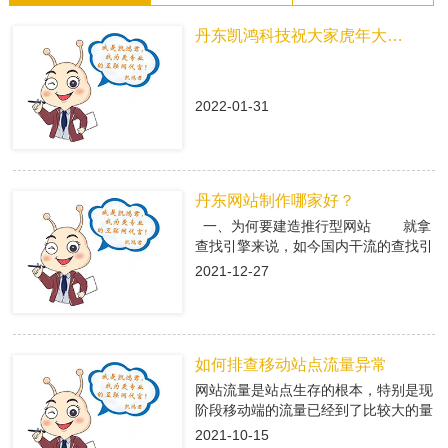
丹东凯鸿科技祝大家虎年大吉！
2022-01-31
丹东网站制作哪家好？
一、为何要建造推行型网站 就拿
查找引擎来说，如今国内干流的查找引
擎baidu、360、搜狗有着大量的用户
2021-12-27
集体，在这众多用户集体中，就有很多
咱们的潜在客户，做网络推行即是在查
找引擎中做推行，把公司的信息传递给
潜在客户，当用户查找有关关键字，引
如何排查移动站点流量异常
导进入推行型网站中，使用推行型网站
有的优势，转化成客户; 二、丹东
网站流量是站点生存的根本，特别是现
网站制作是怎么挑选专业的搭站公司
阶段移动端的流量已经到了比较大的量
1、看搭站公司的策划才干 推
级。移动端网站有流量了，每天就会有
2021-10-15
行型网站策划做的好不好，决议后期网