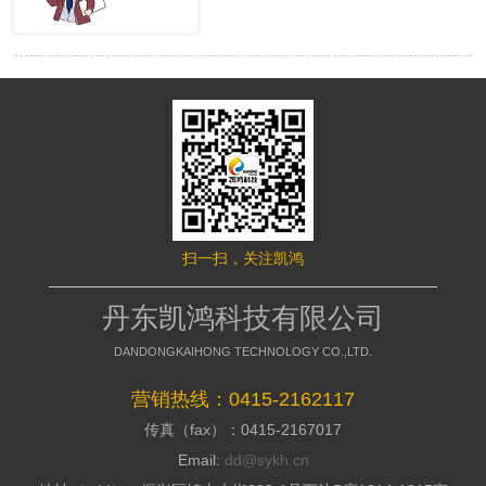
很多的用户，网站才有赢利的可 能。
络推行的成效，网站要是没有推行力，
移动端网站没有流量，就等同于枯竭的
就不能好的招引访客，这是模板型网站
水库。然而很多时候网站的流量会出现
缺点，没有策划，不能访客与公司之间
波动，甚至出现流量异常。面对流量异
加强信赖感，甭说询盘了，每一个询盘
常站长们应该如何排查，站长平台资
背后都是一个高额的订单，假如不能做
深专家们向大家介绍了移动端流量异常
到询盘转化，那意味着网络推行是失败
的解决方案。 什么是移动端流量
的，所以要明白的了解搭站公司的策划
异常? 移动端流量异常可以通过平
才干; 2、看搭站公司的美工规划才
台两个渠道数据判断： 1、 站长平
干 美工的才干决议推行型网站留
台流量与关键词的工具 2、 移动适
给用户的形象，如今的消费者不缺少内
配中的移动适配状态曲线图 这两
容，缺少的是视觉，如今市面上的网站
个地方如果出现流量突然间下降50%以
都是千人一面的，当访客户，发现一个
扫一扫，关注凯鸿
上，且持续性降低，四五天后流量没有
不一样的网站的时分，就会加深其对你
明显涨幅的。 移动端的排查流程
公司的形象，情不自禁的即是深化浏
如果出现上述现象，建议大家按照
丹东凯鸿科技有限公司
览，招引用户，提高方针客户对公司的
下面流程图进行排查 索引量下降
好感; 3、看搭站公司的搭站才干
常见原因及解决方案
DANDONGKAIHONG TECHNOLOGY CO.,LTD.
丹东网站制作作为推行型网站建造
http://zhanzhang.baidu.com/college/arti
公司，都会有具有自个技术和建站体
id=331 站点流量异常追查文档
营销热线：0415-2162117
系，如今市面上很多的建站公司都是仿
传真（fax）：0415-2167017
制别人的，可以把外观做到相似，可是
http://zhanzhang.baidu.com/college/do
后台系能却相差万里，很多的仿站的建
id=221 纯移动站、代码适配，自
Email:
dd@sykh.cn
站公司，用的都是dedecms模板程序，
适应与跳转适配有些不同，所以根据站