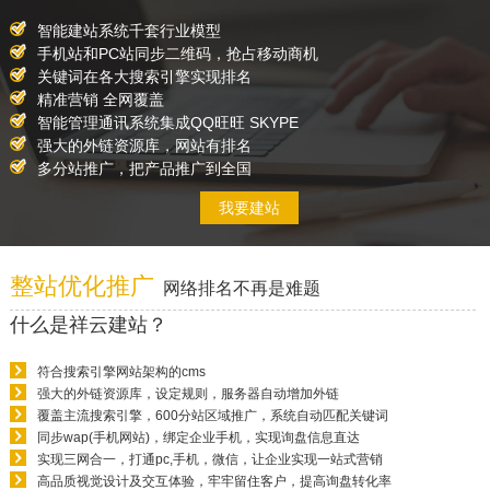
智能建站系统千套行业模型
手机站和PC站同步二维码，抢占移动商机
关键词在各大搜索引擎实现排名
精准营销 全网覆盖
智能管理通讯系统集成QQ旺旺 SKYPE
强大的外链资源库，网站有排名
多分站推广，把产品推广到全国
我要建站
整站优化推广
网络排名不再是难题
什么是祥云建站？
符合搜索引擎网站架构的cms
强大的外链资源库，设定规则，服务器自动增加外链
覆盖主流搜索引擎，600分站区域推广，系统自动匹配关键词
同步wap(手机网站)，绑定企业手机，实现询盘信息直达
实现三网合一，打通pc,手机，微信，让企业实现一站式营销
高品质视觉设计及交互体验，牢牢留住客户，提高询盘转化率