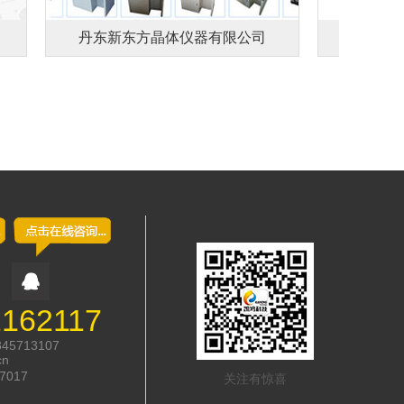
丹东新东方晶体仪器有限公司
丹东华诚
2162117
845713107
cn
7017
关注有惊喜