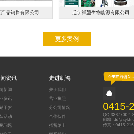
品销售有限公司
辽宁祥堃生物能源有限公司
更多案例
新闻资讯
走进凯鸿
司新闻
关于我们
业资讯
营业执照
0415-
销干货
分公司情况
QQ:33677002 
队活动
合作伙伴
邮箱:
dd@sykh.
传真：0415-216
见问题
招贤纳士