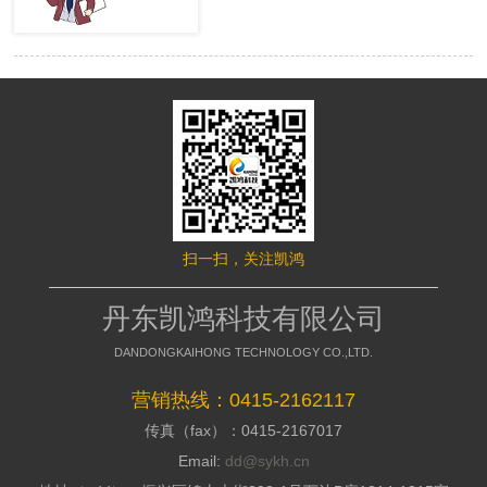
很多的用户，网站才有赢利的可 能。
络推行的成效，网站要是没有推行力，
移动端网站没有流量，就等同于枯竭的
就不能好的招引访客，这是模板型网站
水库。然而很多时候网站的流量会出现
缺点，没有策划，不能访客与公司之间
波动，甚至出现流量异常。面对流量异
加强信赖感，甭说询盘了，每一个询盘
常站长们应该如何排查，站长平台资
背后都是一个高额的订单，假如不能做
深专家们向大家介绍了移动端流量异常
到询盘转化，那意味着网络推行是失败
的解决方案。 什么是移动端流量
的，所以要明白的了解搭站公司的策划
异常? 移动端流量异常可以通过平
才干; 2、看搭站公司的美工规划才
台两个渠道数据判断： 1、 站长平
干 美工的才干决议推行型网站留
台流量与关键词的工具 2、 移动适
给用户的形象，如今的消费者不缺少内
配中的移动适配状态曲线图 这两
容，缺少的是视觉，如今市面上的网站
个地方如果出现流量突然间下降50%以
都是千人一面的，当访客户，发现一个
扫一扫，关注凯鸿
上，且持续性降低，四五天后流量没有
不一样的网站的时分，就会加深其对你
明显涨幅的。 移动端的排查流程
公司的形象，情不自禁的即是深化浏
如果出现上述现象，建议大家按照
丹东凯鸿科技有限公司
览，招引用户，提高方针客户对公司的
下面流程图进行排查 索引量下降
好感; 3、看搭站公司的搭站才干
常见原因及解决方案
DANDONGKAIHONG TECHNOLOGY CO.,LTD.
丹东网站制作作为推行型网站建造
http://zhanzhang.baidu.com/college/arti
公司，都会有具有自个技术和建站体
id=331 站点流量异常追查文档
营销热线：0415-2162117
系，如今市面上很多的建站公司都是仿
传真（fax）：0415-2167017
制别人的，可以把外观做到相似，可是
http://zhanzhang.baidu.com/college/do
后台系能却相差万里，很多的仿站的建
id=221 纯移动站、代码适配，自
Email:
dd@sykh.cn
站公司，用的都是dedecms模板程序，
适应与跳转适配有些不同，所以根据站