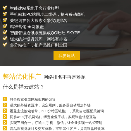
智能建站系统千套行业模型
手机站和PC站同步二维码，抢占移动商机
关键词在各大搜索引擎实现排名
精准营销 全网覆盖
智能管理通讯系统集成QQ旺旺 SKYPE
强大的外链资源库，网站有排名
多分站推广，把产品推广到全国
我要建站
整站优化推广
网络排名不再是难题
什么是祥云建站？
符合搜索引擎网站架构的cms
强大的外链资源库，设定规则，服务器自动增加外链
覆盖主流搜索引擎，600分站区域推广，系统自动匹配关键词
同步wap(手机网站)，绑定企业手机，实现询盘信息直达
实现三网合一，打通pc,手机，微信，让企业实现一站式营销
高品质视觉设计及交互体验，牢牢留住客户，提高询盘转化率