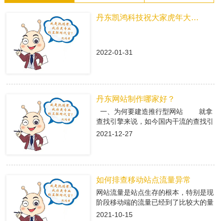
丹东凯鸿科技祝大家虎年大吉！
2022-01-31
丹东网站制作哪家好？
一、为何要建造推行型网站 就拿
查找引擎来说，如今国内干流的查找引
擎baidu、360、搜狗有着大量的用户
2021-12-27
集体，在这众多用户集体中，就有很多
咱们的潜在客户，做网络推行即是在查
找引擎中做推行，把公司的信息传递给
潜在客户，当用户查找有关关键字，引
如何排查移动站点流量异常
导进入推行型网站中，使用推行型网站
有的优势，转化成客户; 二、丹东
网站流量是站点生存的根本，特别是现
网站制作是怎么挑选专业的搭站公司
阶段移动端的流量已经到了比较大的量
1、看搭站公司的策划才干 推
级。移动端网站有流量了，每天就会有
2021-10-15
行型网站策划做的好不好，决议后期网