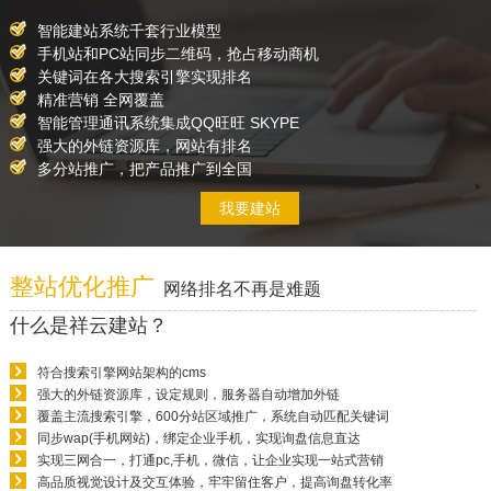
智能建站系统千套行业模型
手机站和PC站同步二维码，抢占移动商机
关键词在各大搜索引擎实现排名
精准营销 全网覆盖
智能管理通讯系统集成QQ旺旺 SKYPE
强大的外链资源库，网站有排名
多分站推广，把产品推广到全国
我要建站
整站优化推广
网络排名不再是难题
什么是祥云建站？
符合搜索引擎网站架构的cms
强大的外链资源库，设定规则，服务器自动增加外链
覆盖主流搜索引擎，600分站区域推广，系统自动匹配关键词
同步wap(手机网站)，绑定企业手机，实现询盘信息直达
实现三网合一，打通pc,手机，微信，让企业实现一站式营销
高品质视觉设计及交互体验，牢牢留住客户，提高询盘转化率