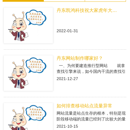
丹东凯鸿科技祝大家虎年大吉！
2022-01-31
丹东网站制作哪家好？
一、为何要建造推行型网站 就拿
查找引擎来说，如今国内干流的查找引
擎baidu、360、搜狗有着大量的用户
2021-12-27
集体，在这众多用户集体中，就有很多
咱们的潜在客户，做网络推行即是在查
找引擎中做推行，把公司的信息传递给
潜在客户，当用户查找有关关键字，引
如何排查移动站点流量异常
导进入推行型网站中，使用推行型网站
有的优势，转化成客户; 二、丹东
网站流量是站点生存的根本，特别是现
网站制作是怎么挑选专业的搭站公司
阶段移动端的流量已经到了比较大的量
1、看搭站公司的策划才干 推
级。移动端网站有流量了，每天就会有
2021-10-15
行型网站策划做的好不好，决议后期网