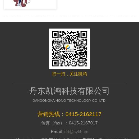
很多的用户，网站才有赢利的可 能。
络推行的成效，网站要是没有推行力，
移动端网站没有流量，就等同于枯竭的
就不能好的招引访客，这是模板型网站
水库。然而很多时候网站的流量会出现
缺点，没有策划，不能访客与公司之间
波动，甚至出现流量异常。面对流量异
加强信赖感，甭说询盘了，每一个询盘
常站长们应该如何排查，站长平台资
背后都是一个高额的订单，假如不能做
深专家们向大家介绍了移动端流量异常
到询盘转化，那意味着网络推行是失败
的解决方案。 什么是移动端流量
的，所以要明白的了解搭站公司的策划
异常? 移动端流量异常可以通过平
才干; 2、看搭站公司的美工规划才
台两个渠道数据判断： 1、 站长平
干 美工的才干决议推行型网站留
台流量与关键词的工具 2、 移动适
给用户的形象，如今的消费者不缺少内
配中的移动适配状态曲线图 这两
容，缺少的是视觉，如今市面上的网站
个地方如果出现流量突然间下降50%以
都是千人一面的，当访客户，发现一个
扫一扫，关注凯鸿
上，且持续性降低，四五天后流量没有
不一样的网站的时分，就会加深其对你
明显涨幅的。 移动端的排查流程
公司的形象，情不自禁的即是深化浏
如果出现上述现象，建议大家按照
丹东凯鸿科技有限公司
览，招引用户，提高方针客户对公司的
下面流程图进行排查 索引量下降
好感; 3、看搭站公司的搭站才干
常见原因及解决方案
DANDONGKAIHONG TECHNOLOGY CO.,LTD.
丹东网站制作作为推行型网站建造
http://zhanzhang.baidu.com/college/arti
公司，都会有具有自个技术和建站体
id=331 站点流量异常追查文档
营销热线：0415-2162117
系，如今市面上很多的建站公司都是仿
传真（fax）：0415-2167017
制别人的，可以把外观做到相似，可是
http://zhanzhang.baidu.com/college/do
后台系能却相差万里，很多的仿站的建
id=221 纯移动站、代码适配，自
Email:
dd@sykh.cn
站公司，用的都是dedecms模板程序，
适应与跳转适配有些不同，所以根据站