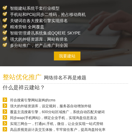
智能建站系统千套行业模型
手机站和PC站同步二维码，抢占移动商机
关键词在各大搜索引擎实现排名
精准营销 全网覆盖
智能管理通讯系统集成QQ旺旺 SKYPE
强大的外链资源库，网站有排名
多分站推广，把产品推广到全国
我要建站
整站优化推广
网络排名不再是难题
什么是祥云建站？
符合搜索引擎网站架构的cms
强大的外链资源库，设定规则，服务器自动增加外链
覆盖主流搜索引擎，600分站区域推广，系统自动匹配关键词
同步wap(手机网站)，绑定企业手机，实现询盘信息直达
实现三网合一，打通pc,手机，微信，让企业实现一站式营销
高品质视觉设计及交互体验，牢牢留住客户，提高询盘转化率