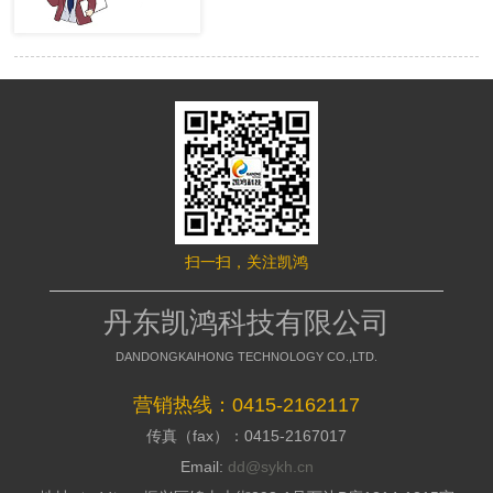
很多的用户，网站才有赢利的可 能。
络推行的成效，网站要是没有推行力，
移动端网站没有流量，就等同于枯竭的
就不能好的招引访客，这是模板型网站
水库。然而很多时候网站的流量会出现
缺点，没有策划，不能访客与公司之间
波动，甚至出现流量异常。面对流量异
加强信赖感，甭说询盘了，每一个询盘
常站长们应该如何排查，站长平台资
背后都是一个高额的订单，假如不能做
深专家们向大家介绍了移动端流量异常
到询盘转化，那意味着网络推行是失败
的解决方案。 什么是移动端流量
的，所以要明白的了解搭站公司的策划
异常? 移动端流量异常可以通过平
才干; 2、看搭站公司的美工规划才
台两个渠道数据判断： 1、 站长平
干 美工的才干决议推行型网站留
台流量与关键词的工具 2、 移动适
给用户的形象，如今的消费者不缺少内
配中的移动适配状态曲线图 这两
容，缺少的是视觉，如今市面上的网站
个地方如果出现流量突然间下降50%以
都是千人一面的，当访客户，发现一个
扫一扫，关注凯鸿
上，且持续性降低，四五天后流量没有
不一样的网站的时分，就会加深其对你
明显涨幅的。 移动端的排查流程
公司的形象，情不自禁的即是深化浏
如果出现上述现象，建议大家按照
丹东凯鸿科技有限公司
览，招引用户，提高方针客户对公司的
下面流程图进行排查 索引量下降
好感; 3、看搭站公司的搭站才干
常见原因及解决方案
DANDONGKAIHONG TECHNOLOGY CO.,LTD.
丹东网站制作作为推行型网站建造
http://zhanzhang.baidu.com/college/arti
公司，都会有具有自个技术和建站体
id=331 站点流量异常追查文档
营销热线：0415-2162117
系，如今市面上很多的建站公司都是仿
传真（fax）：0415-2167017
制别人的，可以把外观做到相似，可是
http://zhanzhang.baidu.com/college/do
后台系能却相差万里，很多的仿站的建
id=221 纯移动站、代码适配，自
Email:
dd@sykh.cn
站公司，用的都是dedecms模板程序，
适应与跳转适配有些不同，所以根据站