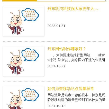
丹东凯鸿科技祝大家虎年大吉！
2022-01-31
丹东网站制作哪家好？
一、为何要建造推行型网站 就拿
查找引擎来说，如今国内干流的查找引
擎baidu、360、搜狗有着大量的用户
2021-12-27
集体，在这众多用户集体中，就有很多
咱们的潜在客户，做网络推行即是在查
找引擎中做推行，把公司的信息传递给
潜在客户，当用户查找有关关键字，引
如何排查移动站点流量异常
导进入推行型网站中，使用推行型网站
有的优势，转化成客户; 二、丹东
网站流量是站点生存的根本，特别是现
网站制作是怎么挑选专业的搭站公司
阶段移动端的流量已经到了比较大的量
1、看搭站公司的策划才干 推
级。移动端网站有流量了，每天就会有
2021-10-15
行型网站策划做的好不好，决议后期网