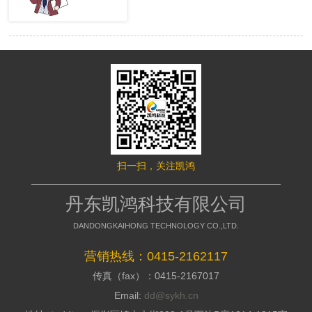
很多的用户，网站才有赢利的可 能。
络推行的成效，网站要是没有推行力，
移动端网站没有流量，就等同于枯竭的
就不能好的招引访客，这是模板型网站
水库。然而很多时候网站的流量会出现
缺点，没有策划，不能访客与公司之间
波动，甚至出现流量异常。面对流量异
加强信赖感，甭说询盘了，每一个询盘
常站长们应该如何排查，站长平台资
背后都是一个高额的订单，假如不能做
深专家们向大家介绍了移动端流量异常
到询盘转化，那意味着网络推行是失败
的解决方案。 什么是移动端流量
的，所以要明白的了解搭站公司的策划
异常? 移动端流量异常可以通过平
才干; 2、看搭站公司的美工规划才
台两个渠道数据判断： 1、 站长平
干 美工的才干决议推行型网站留
台流量与关键词的工具 2、 移动适
给用户的形象，如今的消费者不缺少内
配中的移动适配状态曲线图 这两
容，缺少的是视觉，如今市面上的网站
个地方如果出现流量突然间下降50%以
都是千人一面的，当访客户，发现一个
扫一扫，关注凯鸿
上，且持续性降低，四五天后流量没有
不一样的网站的时分，就会加深其对你
明显涨幅的。 移动端的排查流程
公司的形象，情不自禁的即是深化浏
如果出现上述现象，建议大家按照
丹东凯鸿科技有限公司
览，招引用户，提高方针客户对公司的
下面流程图进行排查 索引量下降
好感; 3、看搭站公司的搭站才干
常见原因及解决方案
DANDONGKAIHONG TECHNOLOGY CO.,LTD.
丹东网站制作作为推行型网站建造
http://zhanzhang.baidu.com/college/arti
公司，都会有具有自个技术和建站体
id=331 站点流量异常追查文档
营销热线：0415-2162117
系，如今市面上很多的建站公司都是仿
传真（fax）：0415-2167017
制别人的，可以把外观做到相似，可是
http://zhanzhang.baidu.com/college/do
后台系能却相差万里，很多的仿站的建
id=221 纯移动站、代码适配，自
Email:
dd@sykh.cn
站公司，用的都是dedecms模板程序，
适应与跳转适配有些不同，所以根据站