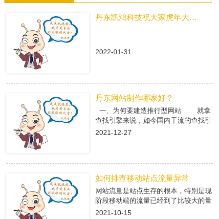
丹东凯鸿科技祝大家虎年大吉！
2022-01-31
丹东网站制作哪家好？
一、为何要建造推行型网站 就拿
查找引擎来说，如今国内干流的查找引
擎baidu、360、搜狗有着大量的用户
2021-12-27
集体，在这众多用户集体中，就有很多
咱们的潜在客户，做网络推行即是在查
找引擎中做推行，把公司的信息传递给
潜在客户，当用户查找有关关键字，引
如何排查移动站点流量异常
导进入推行型网站中，使用推行型网站
有的优势，转化成客户; 二、丹东
网站流量是站点生存的根本，特别是现
网站制作是怎么挑选专业的搭站公司
阶段移动端的流量已经到了比较大的量
1、看搭站公司的策划才干 推
级。移动端网站有流量了，每天就会有
2021-10-15
行型网站策划做的好不好，决议后期网