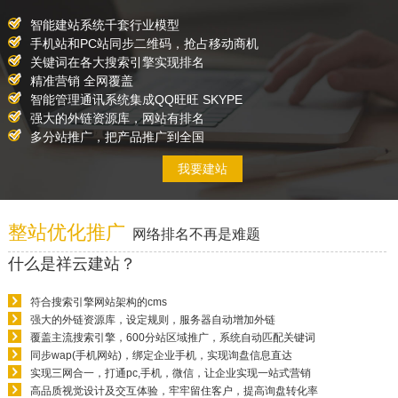
智能建站系统千套行业模型
手机站和PC站同步二维码，抢占移动商机
关键词在各大搜索引擎实现排名
精准营销 全网覆盖
智能管理通讯系统集成QQ旺旺 SKYPE
强大的外链资源库，网站有排名
多分站推广，把产品推广到全国
我要建站
整站优化推广
网络排名不再是难题
什么是祥云建站？
符合搜索引擎网站架构的cms
强大的外链资源库，设定规则，服务器自动增加外链
覆盖主流搜索引擎，600分站区域推广，系统自动匹配关键词
同步wap(手机网站)，绑定企业手机，实现询盘信息直达
实现三网合一，打通pc,手机，微信，让企业实现一站式营销
高品质视觉设计及交互体验，牢牢留住客户，提高询盘转化率